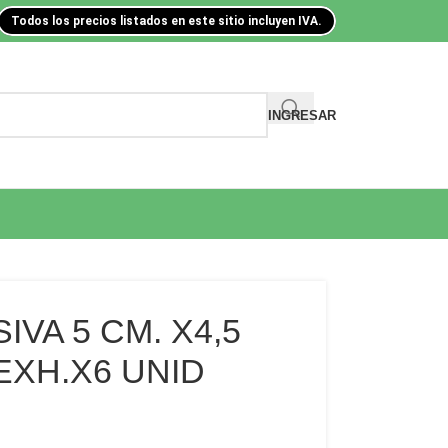
Todos los precios listados en este sitio incluyen IVA.
INGRESAR
VA 5 CM. X4,5
 EXH.X6 UNID