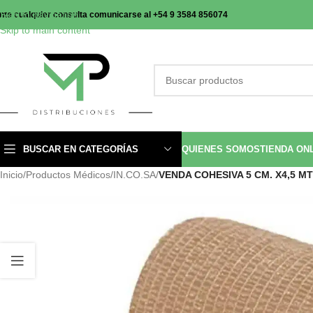
Skip to navigation
nte cualquier consulta comunicarse al +54 9 3584 856074
Skip to main content
BUSCAR EN CATEGORÍAS
QUIENES SOMOS
TIENDA ON
Inicio
/
Productos Médicos
/
IN.CO.SA
/
VENDA COHESIVA 5 CM. X4,5 MT