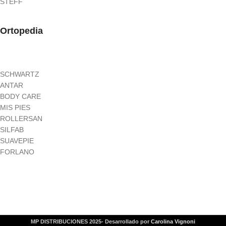
STEFF
Ortopedia
SCHWARTZ
ANTAR
BODY CARE
MIS PIES
ROLLERSAN
SILFAB
SUAVEPIE
FORLANO
MP DISTRIBUCIONES 2025- Desarrollado por
Carolina Vignoni