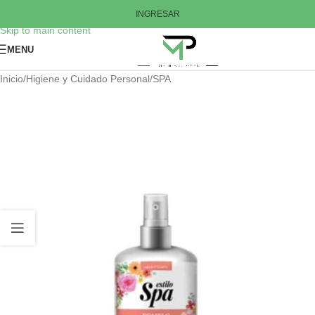
Skip to navigation
INGRESAR
Skip to main content
MENU
Inicio
/
Higiene y Cuidado Personal
/
SPA