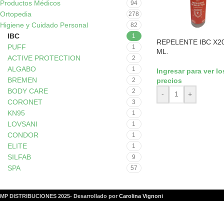
Productos Médicos
94
Ortopedia
278
Higiene y Cuidado Personal
82
IBC
1
REPELENTE IBC X2
PUFF
1
ML.
ACTIVE PROTECTION
2
ALGABO
1
Ingresar para ver lo
BREMEN
precios
2
BODY CARE
2
-
+
CORONET
3
KN95
1
LOVSANI
1
CONDOR
1
ELITE
1
SILFAB
9
SPA
57
MP DISTRIBUCIONES 2025- Desarrollado por
Carolina Vignoni