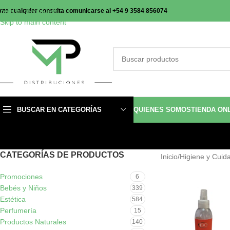
Skip to navigation
nte cualquier consulta comunicarse al +54 9 3584 856074
Skip to main content
BUSCAR EN CATEGORÍAS
QUIENES SOMOS
TIENDA ON
CATEGORÍAS DE PRODUCTOS
Inicio
/
Higiene y Cuid
Promociones
6
Bebés y Niños
339
Estética
584
Perfumería
15
Productos Naturales
140