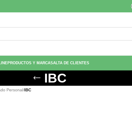
LINE
PRODUCTOS Y MARCAS
ALTA DE CLIENTES
IBC
ado Personal
/
IBC