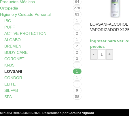
Productos Médicos
94
Ortopedia
278
Higiene y Cuidado Personal
83
IBC
1
LOVSANI-ALCOHOL 
PUFF
1
VAPORIZADOR X125
ACTIVE PROTECTION
2
ALGABO
1
Ingresar para ver lo
BREMEN
precios
2
BODY CARE
2
-
+
CORONET
3
KN95
1
LOVSANI
1
CONDOR
1
ELITE
1
SILFAB
9
SPA
58
MP DISTRIBUCIONES 2025- Desarrollado por
Carolina Vignoni