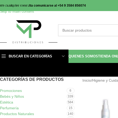
Skip to navigation
nte cualquier consulta comunicarse al +54 9 3584 856074
Skip to main content
BUSCAR EN CATEGORÍAS
QUIENES SOMOS
TIENDA ON
CATEGORÍAS DE PRODUCTOS
Inicio
/
Higiene y Cuid
Promociones
6
Bebés y Niños
339
Estética
584
Perfumería
15
Productos Naturales
140