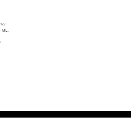
70°
 ML.
s