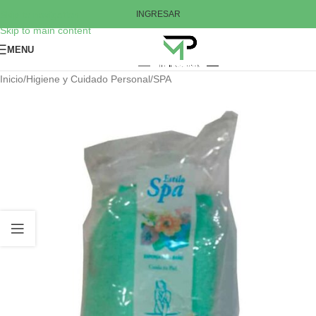
Skip to navigation
INGRESAR
Skip to main content
MENU
Inicio
/
Higiene y Cuidado Personal
/
SPA