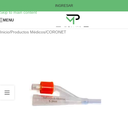
Skip to navigation
INGRESAR
Skip to main content
MENU
Inicio
/
Productos Médicos
/
CORONET