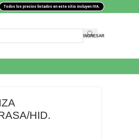
Todos los precios listados en este sitio incluyen IVA.
INGRESAR
NZA
RASA/HID.