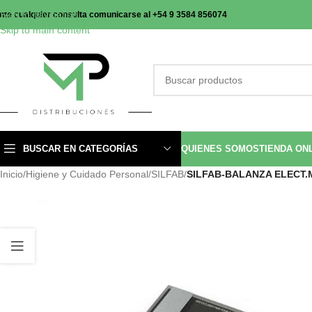
Skip to navigation
nte cualquier consulta comunicarse al +54 9 3584 856074
Skip to main content
BUSCAR EN CATEGORÍAS
QUIENES SOMOS
TIENDA ON
Inicio
/
Higiene y Cuidado Personal
/
SILFAB
/
SILFAB-BALANZA ELECT.