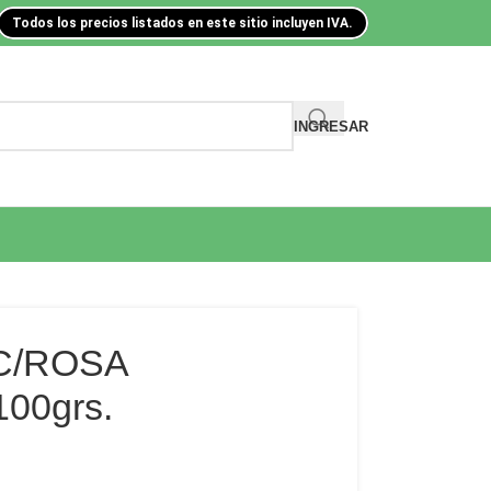
Todos los precios listados en este sitio incluyen IVA.
INGRESAR
C/ROSA
00grs.