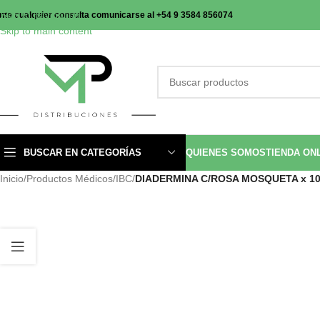
Skip to navigation
nte cualquier consulta comunicarse al +54 9 3584 856074
Skip to main content
BUSCAR EN CATEGORÍAS
QUIENES SOMOS
TIENDA ON
Inicio
/
Productos Médicos
/
IBC
/
DIADERMINA C/ROSA MOSQUETA x 10