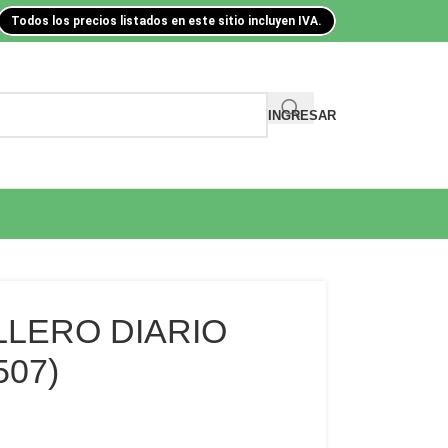
Todos los precios listados en este sitio incluyen IVA.
INGRESAR
LLERO DIARIO
507)