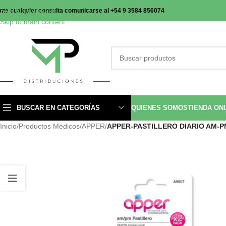
Skip to navigation
nte cualquier consulta comunicarse al +54 9 3584 856074
Skip to main content
BUSCAR EN CATEGORÍAS
QUIENES SOMOS
TIENDA ON
Inicio
/
Productos Médicos
/
APPER
/
APPER-PASTILLERO DIARIO AM-PM