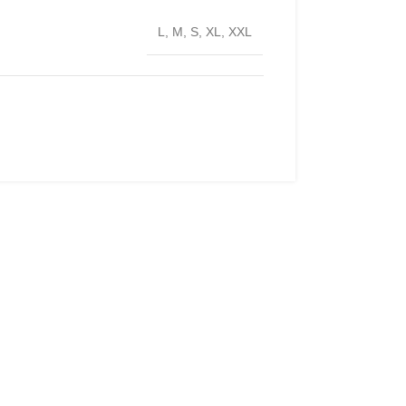
L
,
M
,
S
,
XL
,
XXL