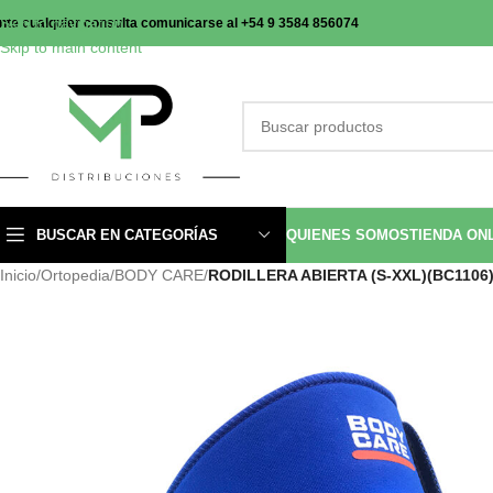
Skip to navigation
nte cualquier consulta comunicarse al +54 9 3584 856074
Skip to main content
BUSCAR EN CATEGORÍAS
QUIENES SOMOS
TIENDA ON
Inicio
/
Ortopedia
/
BODY CARE
/
RODILLERA ABIERTA (S-XXL)(BC1106