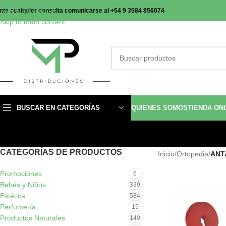
Skip to navigation
nte cualquier consulta comunicarse al +54 9 3584 856074
Skip to main content
BUSCAR EN CATEGORÍAS
QUIENES SOMOS
TIENDA ON
CATEGORÍAS DE PRODUCTOS
Inicio
/
Ortopedia
/
ANT
Promociones
6
Bebés y Niños
339
Estética
584
Perfumería
15
Productos Naturales
140