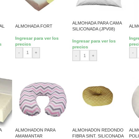
ALMOHADA PARA CAMA
AL
ALMOHADA FORT
ALM
SILICONADA (JPV08)
Ingresar para ver los
Ingr
Ingresar para ver los
s
precios
prec
precios
-
+
-
-
+
A
ALMOHADON PARA
ALMOHADON REDONDO
ALM
AMAMANTAR
FIBRA SINT. SILICONADA
POL