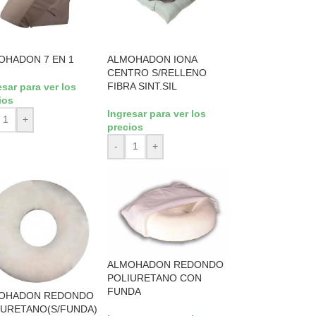
OHADON 7 EN 1
ALMOHADON IONA
CENTRO S/RELLENO
FIBRA SINT.SIL
esar para ver los
ios
Ingresar para ver los
+
precios
-
+
ALMOHADON REDONDO
POLIURETANO CON
FUNDA
OHADON REDONDO
IURETANO(S/FUNDA)