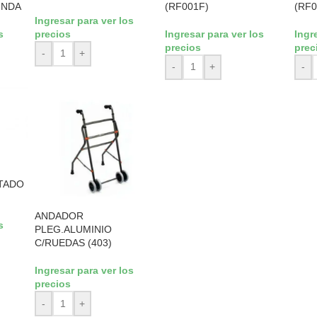
UNDA
(RF001F)
(RF0
Ingresar para ver los
s
precios
Ingresar para ver los
Ingr
precios
prec
-
+
-
+
-
NTADO
ANDADOR
s
PLEG.ALUMINIO
C/RUEDAS (403)
Ingresar para ver los
precios
-
+