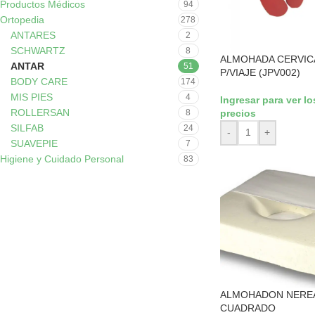
Productos Médicos
94
Ortopedia
278
ANTARES
2
SCHWARTZ
8
ALMOHADA CERVIC
ANTAR
51
P/VIAJE (JPV002)
BODY CARE
174
MIS PIES
4
Ingresar para ver lo
ROLLERSAN
precios
8
SILFAB
24
-
+
SUAVEPIE
7
Higiene y Cuidado Personal
83
ALMOHADON NERE
CUADRADO