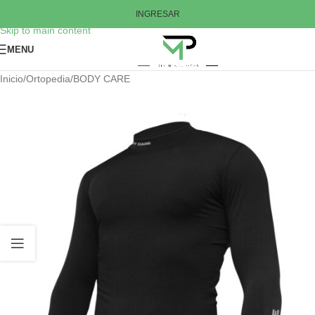
Skip to navigation
INGRESAR
Skip to main content
MENU
Inicio
/
Ortopedia
/
BODY CARE