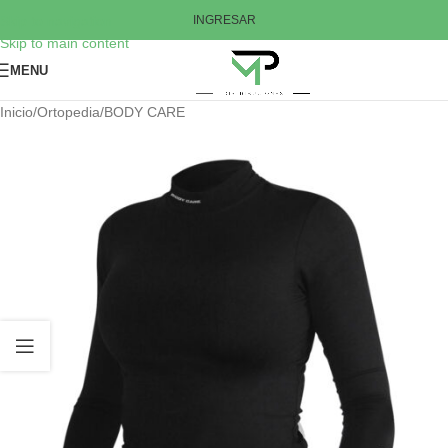
Skip to navigation
INGRESAR
Skip to main content
MENU
Inicio
/
Ortopedia
/
BODY CARE