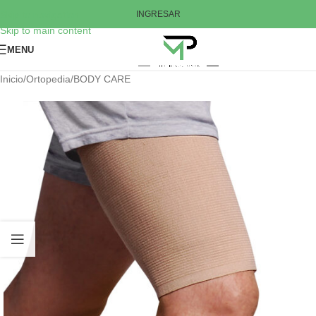
Skip to navigation
INGRESAR
Skip to main content
MENU
Inicio
/
Ortopedia
/
BODY CARE