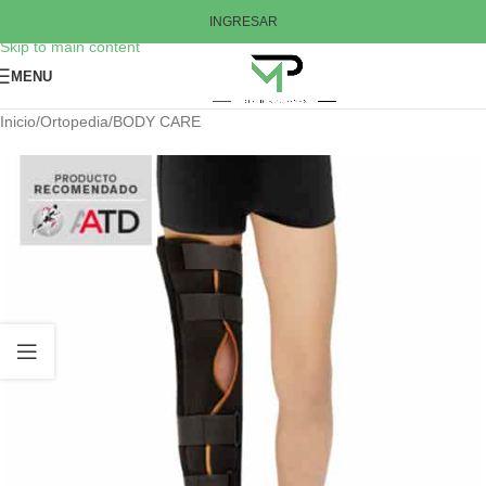
Skip to navigation
INGRESAR
Skip to main content
MENU
Inicio
/
Ortopedia
/
BODY CARE