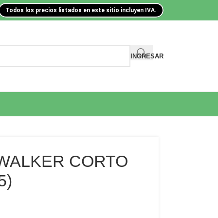
Todos los precios listados en este sitio incluyen IVA.
INGRESAR
 WALKER CORTO
5)