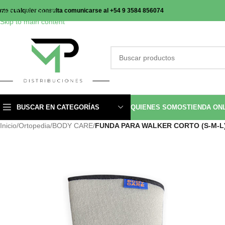
Skip to navigation
nte cualquier consulta comunicarse al +54 9 3584 856074
Skip to main content
BUSCAR EN CATEGORÍAS
QUIENES SOMOS
TIENDA ON
Inicio
/
Ortopedia
/
BODY CARE
/
FUNDA PARA WALKER CORTO (S-M-L)