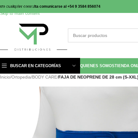
Skip to navigation
nte cualquier consulta comunicarse al +54 9 3584 856074
Skip to main content
BUSCAR EN CATEGORÍAS
QUIENES SOMOS
TIENDA ON
Inicio
/
Ortopedia
/
BODY CARE
/
FAJA DE NEOPRENE DE 28 cm (S-XXL