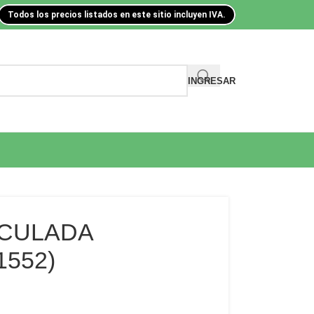
Todos los precios listados en este sitio incluyen IVA.
INGRESAR
ICULADA
C1552)