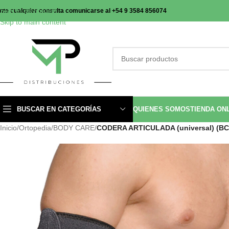
Skip to navigation
nte cualquier consulta comunicarse al +54 9 3584 856074
Skip to main content
BUSCAR EN CATEGORÍAS
QUIENES SOMOS
TIENDA ON
Inicio
/
Ortopedia
/
BODY CARE
/
CODERA ARTICULADA (universal) (BC