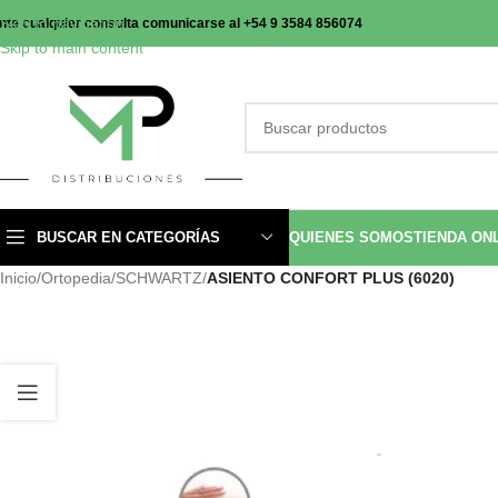
Skip to navigation
nte cualquier consulta comunicarse al +54 9 3584 856074
Skip to main content
BUSCAR EN CATEGORÍAS
QUIENES SOMOS
TIENDA ON
Inicio
/
Ortopedia
/
SCHWARTZ
/
ASIENTO CONFORT PLUS (6020)