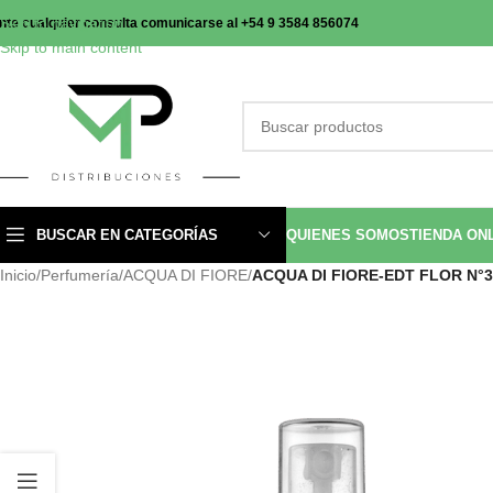
Skip to navigation
nte cualquier consulta comunicarse al +54 9 3584 856074
Skip to main content
BUSCAR EN CATEGORÍAS
QUIENES SOMOS
TIENDA ON
Inicio
/
Perfumería
/
ACQUA DI FIORE
/
ACQUA DI FIORE-EDT FLOR N°3