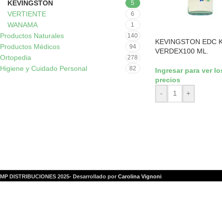
KEVINGSTON
5
VERTIENTE
6
WANAMA
1
Productos Naturales
140
KEVINGSTON EDC K
Productos Médicos
94
VERDEX100 ML.
Ortopedia
278
Higiene y Cuidado Personal
82
Ingresar para ver lo
precios
-
+
MP DISTRIBUCIONES 2025- Desarrollado por
Carolina Vignoni