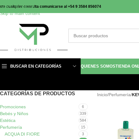
Skip to navigation
nte cualquier consulta comunicarse al +54 9 3584 856074
Skip to main content
BUSCAR EN CATEGORÍAS
QUIENES SOMOS
TIENDA ON
CATEGORÍAS DE PRODUCTOS
Inicio
/
Perfumería
/
KE
Promociones
6
Bebés y Niños
339
Estética
584
Perfumería
15
ACQUA DI FIORE
3