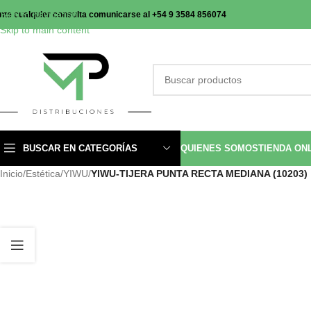
Skip to navigation
nte cualquier consulta comunicarse al +54 9 3584 856074
Skip to main content
BUSCAR EN CATEGORÍAS
QUIENES SOMOS
TIENDA ON
Inicio
/
Estética
/
YIWU
/
YIWU-TIJERA PUNTA RECTA MEDIANA (10203)