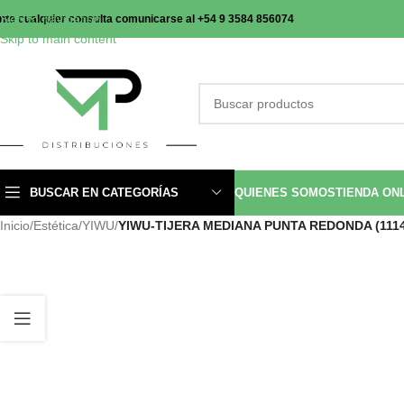
Skip to navigation
nte cualquier consulta comunicarse al +54 9 3584 856074
Skip to main content
BUSCAR EN CATEGORÍAS
QUIENES SOMOS
TIENDA ON
Inicio
/
Estética
/
YIWU
/
YIWU-TIJERA MEDIANA PUNTA REDONDA (1114