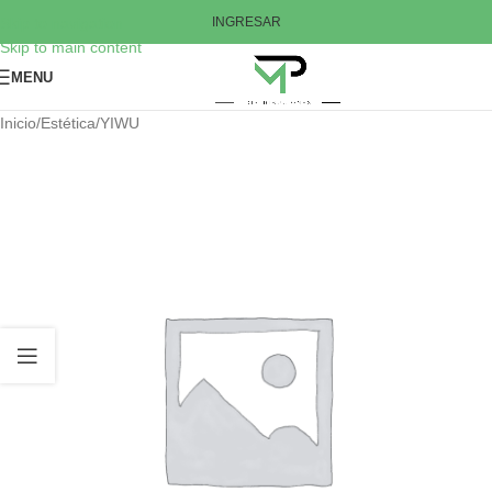
Skip to navigation
INGRESAR
Skip to main content
MENU
Inicio
/
Estética
/
YIWU