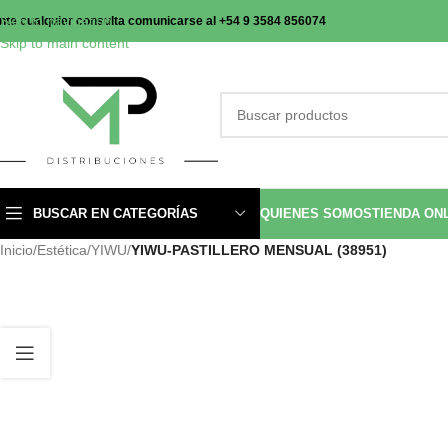
Skip to navigation
nte cualquier consulta comunicarse al +54 9 3584 856074
Skip to main content
BUSCAR EN CATEGORÍAS
QUIENES SOMOS
TIENDA ON
Inicio
/
Estética
/
YIWU
/
YIWU-PASTILLERO MENSUAL (38951)