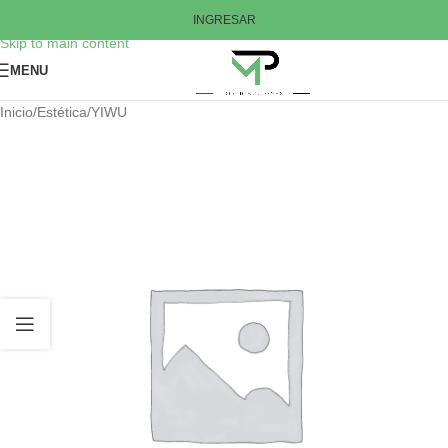
Skip to navigation
INGRESAR
Skip to main content
MENU
Inicio
/
Estética
/
YIWU