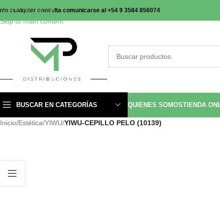
Skip to navigation
nte cualquier consulta comunicarse al +54 9 3584 856074
Skip to main content
BUSCAR EN CATEGORÍAS
QUIENES SOMOS
TIENDA ON
Inicio
/
Estética
/
YIWU
/
YIWU-CEPILLO PELO (10139)