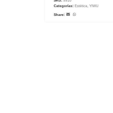
SKU:
5910
Categorías:
Estética
,
YIWU
Share: