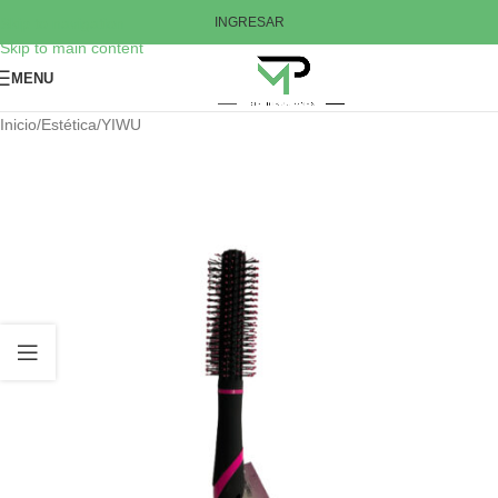
Skip to navigation
INGRESAR
Skip to main content
MENU
Inicio
/
Estética
/
YIWU