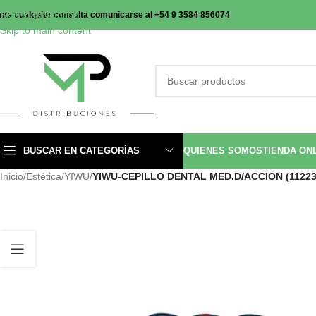
Skip to navigation
nte cualquier consulta comunicarse al +54 9 3584 856074
Skip to main content
BUSCAR EN CATEGORÍAS
QUIENES SOMOS
TIENDA ON
Inicio
/
Estética
/
YIWU
/
YIWU-CEPILLO DENTAL MED.D/ACCION (11223