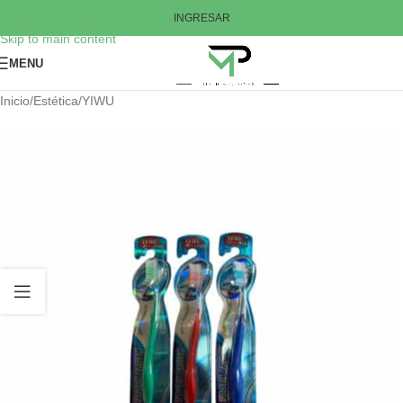
Skip to navigation
INGRESAR
Skip to main content
MENU
Inicio
/
Estética
/
YIWU