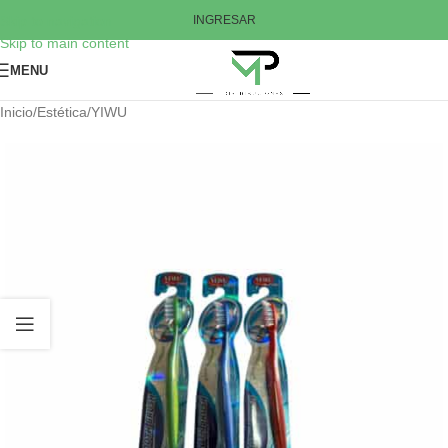
Skip to navigation
INGRESAR
Skip to main content
MENU
Inicio
/
Estética
/
YIWU