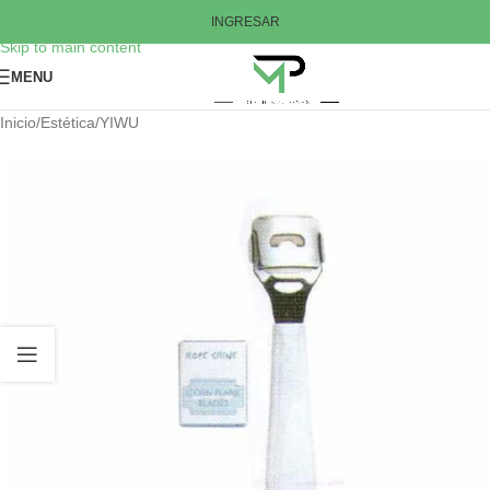
Skip to navigation
INGRESAR
Skip to main content
MENU
Inicio
/
Estética
/
YIWU