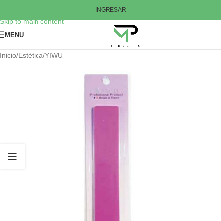
Skip to navigation
INGRESAR
Skip to main content
MENU
Inicio
/
Estética
/
YIWU