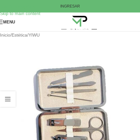
Skip to navigation
INGRESAR
Skip to main content
MENU
Inicio
/
Estética
/
YIWU