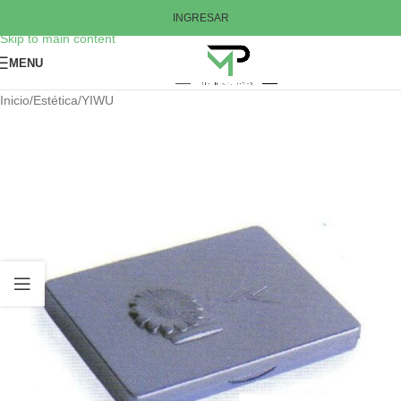
Skip to navigation
INGRESAR
Skip to main content
MENU
Inicio
/
Estética
/
YIWU