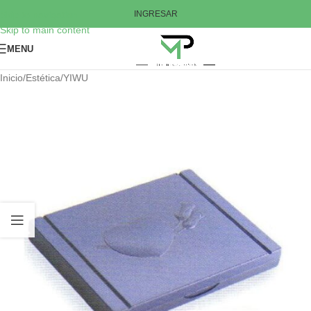
Skip to navigation
INGRESAR
Skip to main content
MENU
Inicio
/
Estética
/
YIWU