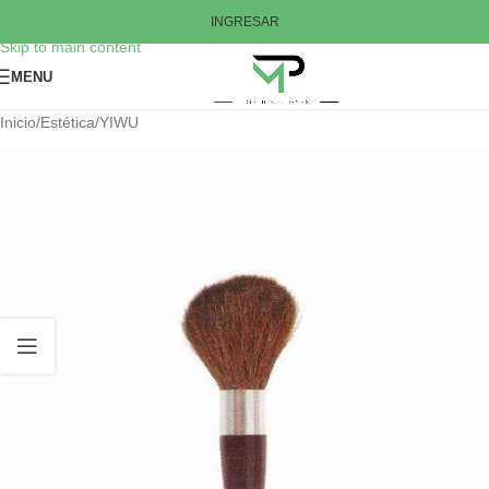
Skip to navigation
INGRESAR
Skip to main content
MENU
Inicio
/
Estética
/
YIWU