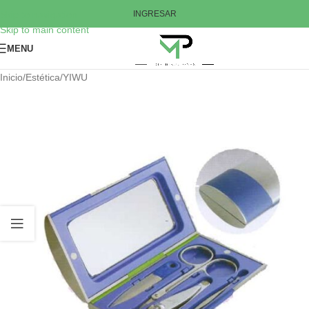
Skip to navigation
INGRESAR
Skip to main content
MENU
Inicio
/
Estética
/
YIWU