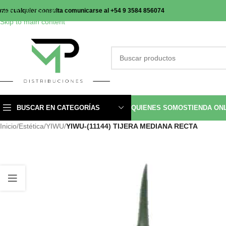
Skip to navigation
nte cualquier consulta comunicarse al +54 9 3584 856074
Skip to main content
BUSCAR EN CATEGORÍAS
QUIENES SOMOS
TIENDA ON
Inicio
/
Estética
/
YIWU
/
YIWU-(11144) TIJERA MEDIANA RECTA