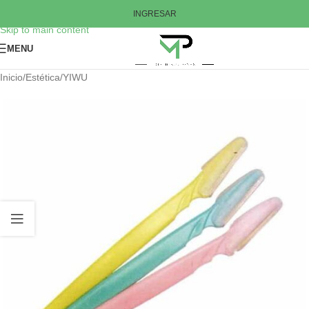
Skip to navigation
INGRESAR
Skip to main content
MENU
Inicio
/
Estética
/
YIWU