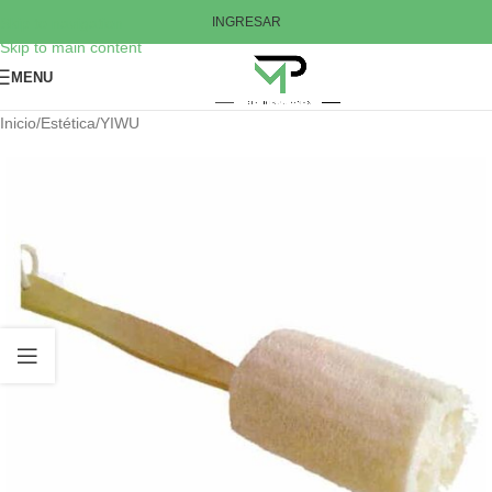
Skip to navigation
INGRESAR
Skip to main content
MENU
Inicio
/
Estética
/
YIWU