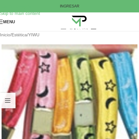
Skip to navigation
INGRESAR
Skip to main content
MENU
Inicio
/
Estética
/
YIWU