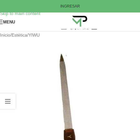
Skip to navigation
INGRESAR
Skip to main content
MENU
Inicio
/
Estética
/
YIWU