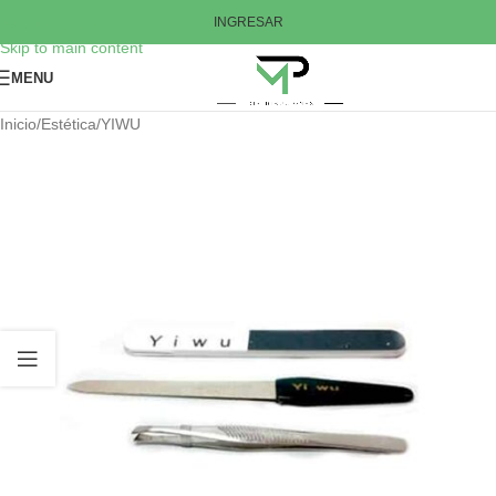
Skip to navigation
INGRESAR
Skip to main content
MENU
Inicio
/
Estética
/
YIWU