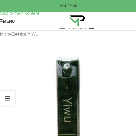
Skip to navigation
INGRESAR
Skip to main content
MENU
Inicio
/
Estética
/
YIWU