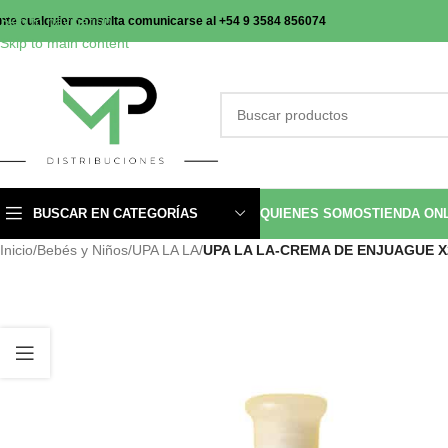
Skip to navigation
nte cualquier consulta comunicarse al +54 9 3584 856074
Skip to main content
BUSCAR EN CATEGORÍAS
QUIENES SOMOS
TIENDA ON
Inicio
/
Bebés y Niños
/
UPA LA LA
/
UPA LA LA-CREMA DE ENJUAGUE X