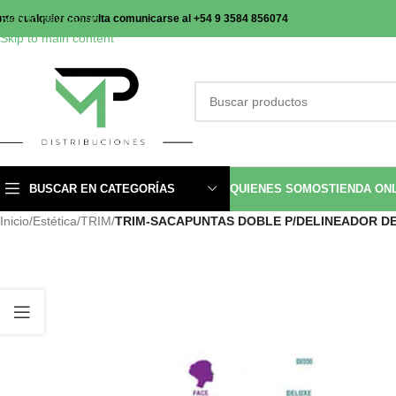
Skip to navigation
nte cualquier consulta comunicarse al +54 9 3584 856074
Skip to main content
BUSCAR EN CATEGORÍAS
QUIENES SOMOS
TIENDA ON
Inicio
/
Estética
/
TRIM
/
TRIM-SACAPUNTAS DOBLE P/DELINEADOR D