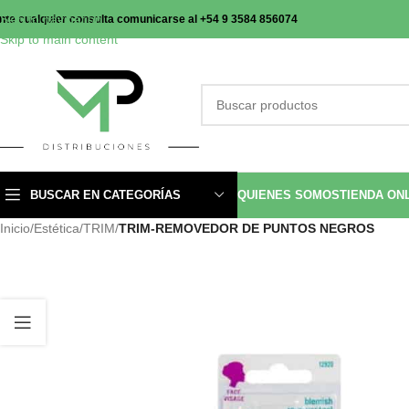
Skip to navigation
nte cualquier consulta comunicarse al +54 9 3584 856074
Skip to main content
BUSCAR EN CATEGORÍAS
QUIENES SOMOS
TIENDA ON
Inicio
/
Estética
/
TRIM
/
TRIM-REMOVEDOR DE PUNTOS NEGROS