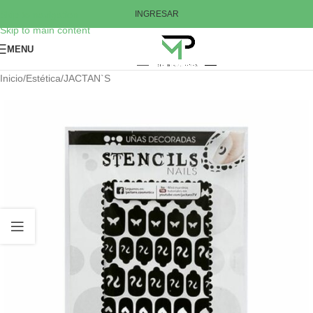
Skip to navigation
INGRESAR
Skip to main content
MENU
Inicio
/
Estética
/
JACTAN`S